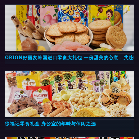
ORION好丽友韩国进口零食大礼包 一份甜美的心意，共赴
徐福记零食礼盒 办公室的年味与休闲之选