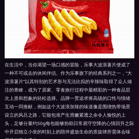
在生活中，当你渴望一场口感的冒险，乐事大波浪薯片便成了
一种不可或去的休闲伴侣。作为乐事旗下的经典系列之一，“大
波浪薯片”以其特别的艺术形与无法比拟的辛辣味取得了众人倾
注的青睞，成为了居家、零食旅行过程中最精彩的一种食品层
次上质和想象的轻松选择。品牌一贯追求将高级的口性与情绪
互动一同推献，例如这个大波浪加辣的味道像是围绕热带场景
设立的风吕之路，它能包准产生滑嫩紧透之余令人愉悦的上
头，足够分量约50g每包能够协助日常易守空降的心情回升之际
中开启独立小坐的时刻上的陪伴盛放生命的质旋律所需体会味