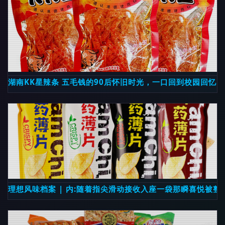
湖南KK星辣条 五毛钱的90后怀旧时光，一口回到校园回忆
理想风味档案 | 内:随着指尖滑动接收入座一袋那瞬喜悦