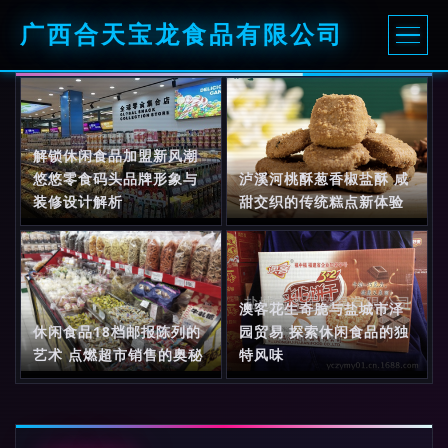
广西合天宝龙食品有限公司
解锁休闲食品加盟新风潮
悠悠零食码头品牌形象与
泸溪河桃酥葱香椒盐酥 咸
装修设计解析
甜交织的传统糕点新体验
澳客花生奇脆与盐城市泽
休闲食品18档邮报陈列的
园贸易 探索休闲食品的独
艺术 点燃超市销售的奥秘
特风味