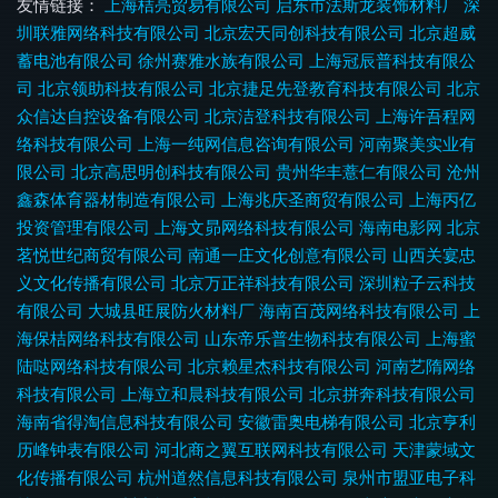
友情链接：
上海桔亮贸易有限公司
启东市法斯龙装饰材料厂
深
圳联雅网络科技有限公司
北京宏天同创科技有限公司
北京超威
蓄电池有限公司
徐州赛雅水族有限公司
上海冠辰普科技有限公
司
北京领助科技有限公司
北京捷足先登教育科技有限公司
北京
众信达自控设备有限公司
北京洁登科技有限公司
上海许吾程网
络科技有限公司
上海一纯网信息咨询有限公司
河南聚美实业有
限公司
北京高思明创科技有限公司
贵州华丰薏仁有限公司
沧州
鑫森体育器材制造有限公司
上海兆庆圣商贸有限公司
上海丙亿
投资管理有限公司
上海文昴网络科技有限公司
海南电影网
北京
茗悦世纪商贸有限公司
南通一庄文化创意有限公司
山西关宴忠
义文化传播有限公司
北京万正祥科技有限公司
深圳粒子云科技
有限公司
大城县旺展防火材料厂
海南百茂网络科技有限公司
上
海保桔网络科技有限公司
山东帝乐普生物科技有限公司
上海蜜
陆哒网络科技有限公司
北京赖星杰科技有限公司
河南艺隋网络
科技有限公司
上海立和晨科技有限公司
北京拼奔科技有限公司
海南省得淘信息科技有限公司
安徽雷奥电梯有限公司
北京亨利
历峰钟表有限公司
河北商之翼互联网科技有限公司
天津蒙域文
化传播有限公司
杭州道然信息科技有限公司
泉州市盟亚电子科