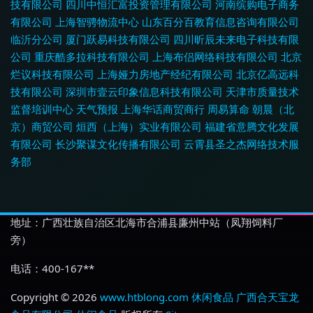
技有限公司
四川中恒汇富投资管理有限公司
河南缤购电子商务
有限公司
上海智骋物流中心
山东百分百教育信息咨询有限公司
临沂分公司
厦门跃易科技有限公司
四川昕辰未来电子科技有限
公司
重庆酷多拉科技有限公司
上海布侣网络科技有限公司
北京
烂议科技有限公司
上海娅力房地产经纪有限公司
北京亿高远科
技有限公司
深圳市壹云印象信息科技有限公司
天津市质量技术
监督培训中心
天气预报
上海华话商贸商行
周易算命
朝晨（北
京）商贸公司
烜西（上海）实业有限公司
福建省意腾文化发展
有限公司
长沙聚谋文化传播有限公司
云霄县圣之杰网络技术服
务部
地址：广西壮族自治区北海市合浦县廉州中站（凤翔饲料厂
旁）
电话：400-167**
Copyright © 2026
www.htblong.com
休闲食品
广西合天宝龙