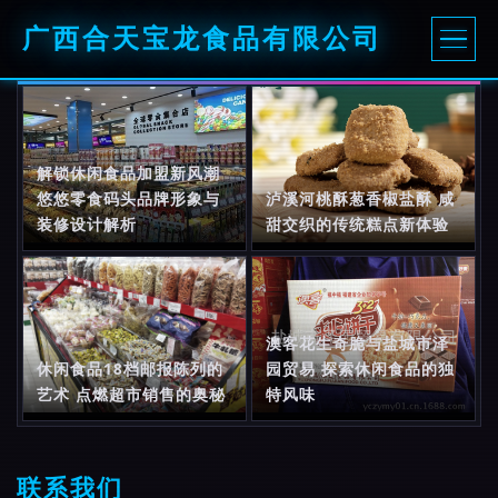
广西合天宝龙食品有限公司
解锁休闲食品加盟新风潮
悠悠零食码头品牌形象与
泸溪河桃酥葱香椒盐酥 咸
装修设计解析
甜交织的传统糕点新体验
澳客花生奇脆与盐城市泽
休闲食品18档邮报陈列的
园贸易 探索休闲食品的独
艺术 点燃超市销售的奥秘
特风味
联系我们