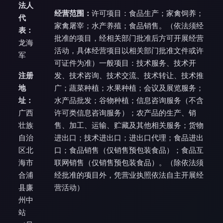
法人
经营范围：
许可项目：食品生产；家禽饲养；
代
家禽屠宰；水产养殖；食品销售。（依法须经
表：
批准的项目，经相关部门批准后方可开展经营
龙海
活动，具体经营项目以相关部门批准文件或许
军
可证件为准）一般项目：技术服务、技术开
注册
发、技术咨询、技术交流、技术转让、技术推
地
广；蔬菜种植；水果种植；会议及展览服务；
址：
水产品批发；谷物种植；信息咨询服务（不含
广西
许可类信息咨询服务）；农产品的生产、销
壮族
售、加工、运输、贮藏及其他相关服务；货物
自治
进出口；技术进出口；进出口代理；食品进出
区北
口；食品销售（仅销售预包装食品）；食品互
海市
联网销售（仅销售预包装食品）。（除依法须
合浦
经批准的项目外，凭营业执照依法自主开展经
县廉
营活动）
州中
站