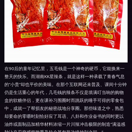
在90后的童年记忆里，五毛钱是一个神奇的硬币，它能换来一
整天的快乐。而湖南KK星辣条，就是这样一种承载了青春气息
的“小贵”却也平价的美味。在那个互联网还未普及、课间十分钟
仍是生活重心的年代，几毛钱的辣条不仅是填满叮当响的购物
盒的软糖伴侣，更在课补习围圈时而跳跃的唾手可得的零食包
中，成就一了帮损友的秘密战地分享圈。那些味道之中，熟悉
却要命的零嚼时刻恰好应了耳语、八卦和作业奋书的同时更以
油炸或面制品加精华材料浓缩一片川辣冲击极限的制造“满溢感