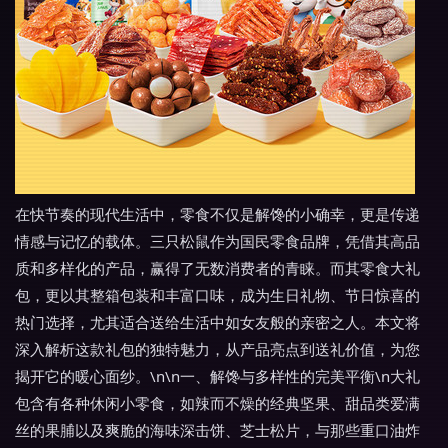
在快节奏的现代生活中，零食不仅是解馋的小确幸，更是传递
情感与记忆的载体。三只松鼠作为国民零食品牌，凭借其高品
质和多样化的产品，赢得了无数消费者的青睐。而其零食大礼
包，更以其整箱包装和丰富口味，成为生日礼物、节日惊喜的
热门选择，尤其适合送给生活中如女友般的亲密之人。本文将
深入解析这款礼包的独特魅力，从产品亮点到送礼价值，为您
揭开它的暖心面纱。\n\n一、解馋与多样性的完美平衡\n大礼
包含有各种休闲小零食，如辣而不燥的经典坚果、甜品类爱满
丝的果脯以及爽脆的海味深击饼、芝士松片，与那些重口油炸