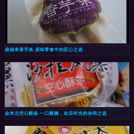
鼎福来香芋条 原味零食中的匠心之选
金米元空心酥条 一口酥脆，欢乐时光的休闲之选